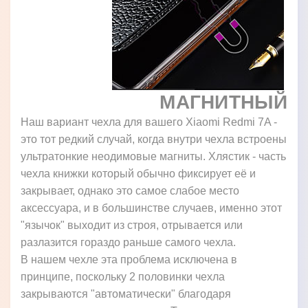
МАГНИТНЫЙ
Наш вариант чехла для вашего Xiaomi Redmi 7A -
это тот редкий случай, когда внутри чехла встроены
ультратонкие неодимовые магниты. Хлястик - часть
чехла книжки который обычно фиксирует её и
закрывает, однако это самое слабое место
аксессуара, и в большинстве случаев, именно этот
"язычок" выходит из строя, отрывается или
разлазится гораздо раньше самого чехла.
В нашем чехле эта проблема исключена в
принципе, поскольку 2 половинки чехла
закрываются "автоматически" благодаря