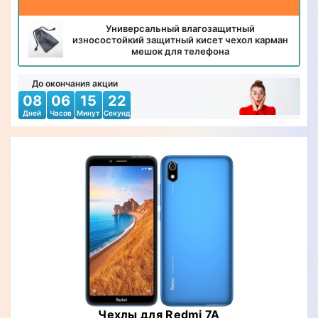
Универсальный влагозащитный
износостойкий защитный кисет чехол карман
мешок для телефона
До окончания акции
08
06
15
21
Дней
Часов
Минут
Секунд
Чехлы для Redmi 7A