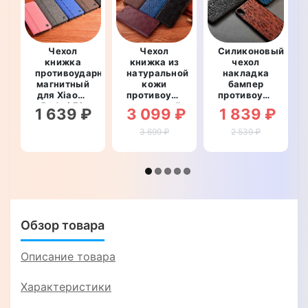
Чехол
Чехол
Силиконовый
книжка
книжка из
чехол
противоударный
натуральной
накладка
магнитный
кожи
бампер
для Xiaomi
противоударный
противоударный
Redmi 7A
магнитный
со
1 639 ₽
3 099 ₽
1 839 ₽
"PRIVILEGE"
для Xiaomi
вставкой
Redmi 7A
из
3 699 ₽
2 539 ₽
"CRUCIS"
натуральной
кожи для
Xiaomi
Redmi 7A
"GENUINE
РЕПТИЛИЯ"
Обзор товара
Описание товара
Характеристики