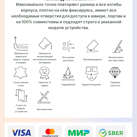
Максимально точно повторяют размер и все изгибы
корпуса, плотно на нём фиксируясь, имеют все
необходимые отверстия для доступа к камере, портам и
на 100% совместимы и подходят строго к указанной
модели устройства.
Приподнятая
Никогда не
рамка для
выцветающие
Все кнопки
Использовать
защиты экрана
высококачественные
Противоударный
доступны
как подставку
и камеры
материалы
Качественная
Гарантия 12
Премиум
Гидрофобный
Ударопоглощение
кожа
недель
качество
Строго по
модели
Эргономичный
устройства