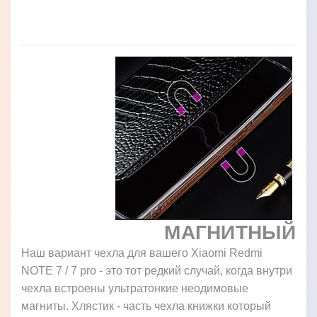
МАГНИТНЫЙ
Наш вариант чехла для вашего Xiaomi Redmi
NOTE 7 / 7 pro - это тот редкий случай, когда внутри
чехла встроены ультратонкие неодимовые
магниты. Хлястик - часть чехла книжки который