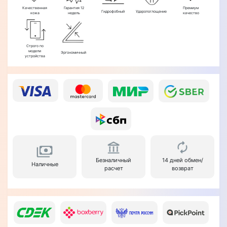
Качественная
Гарантия 12
Премиум
Гидрофобный
Ударопоглощение
кожа
недель
качество
Строго по
модели
Эргономичный
устройства
Безналичный
14 дней обмен/
Наличные
расчет
возврат