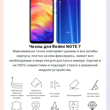
Чехлы для Redmi NOTE 7
Максимально точно повторяют размер и все изгибы
корпуса, плотно на нём фиксируясь, имеют все
необходимые отверстия для доступа к камере, портам и
на 100% совместимы и подходят строго к указанной
модели устройства.
Приподнятая
Никогда не
рамка для
выцветающие
Все кнопки
Использовать
защиты экрана
высококачественные
Противоударный
доступны
как подставку
и камеры
материалы