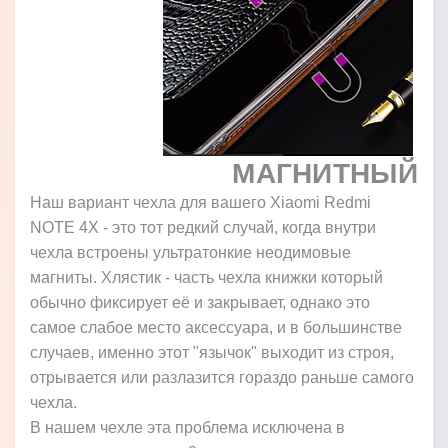
МАГНИТНЫЙ
Наш вариант чехла для вашего Xiaomi Redmi
NOTE 4X - это тот редкий случай, когда внутри
чехла встроены ультратонкие неодимовые
магниты. Хлястик - часть чехла книжки который
обычно фиксирует её и закрывает, однако это
самое слабое место аксессуара, и в большинстве
случаев, именно этот "язычок" выходит из строя,
отрывается или разлазится гораздо раньше самого
чехла.
В нашем чехле эта проблема исключена в