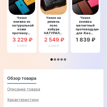
Чехол
Чехол на
Чехол
книжка из
ремень
книжка
натуральной
пояс
магнитный
кожи
кобура
противоударный
противоударный
НАТУРАЛЬНАЯ
для Xiaomi
магнитный
ПРЕМИУМ
Redmi
3 229 ₽
2 549 ₽
1 839 ₽
для Xiaomi
КОЖА для
NOTE 4X
Redmi
телефона
"WOODER"
3 799 ₽
4 350 ₽
NOTE 4X
Xiaomi
"CROCO
Redmi
HEAD"
NOTE 4X
"FLOTAR"
Обзор товара
Описание товара
Характеристики