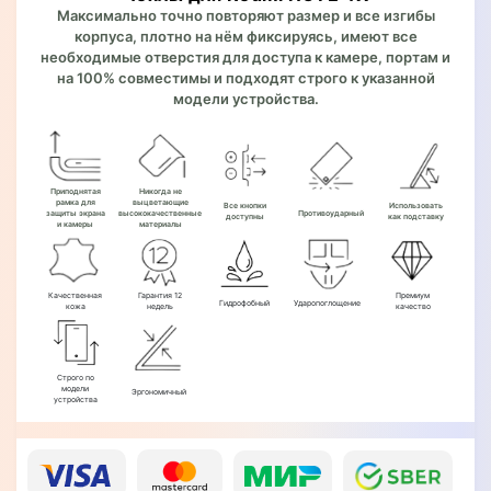
Максимально точно повторяют размер и все изгибы
корпуса, плотно на нём фиксируясь, имеют все
необходимые отверстия для доступа к камере, портам и
на 100% совместимы и подходят строго к указанной
модели устройства.
Приподнятая
Никогда не
рамка для
выцветающие
Все кнопки
Использовать
защиты экрана
высококачественные
Противоударный
доступны
как подставку
и камеры
материалы
Качественная
Гарантия 12
Премиум
Гидрофобный
Ударопоглощение
кожа
недель
качество
Строго по
модели
Эргономичный
устройства