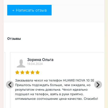
Купил я недавно чехол книжку из
натуральной кожи противоударный
магнитный для Xiaomi Redmi NOTE 4X
"LEATHER STONE". Очень доволен
покупкой. Качество кожи на высоте,
чехол хорошо защищает смартфон от
ударов и царапин. Магнитный замок
надежно держит чехол закрытым, что
очень удобно. Дизайн чехла стильный
и элегантный, отлично подходит к
моему телефону. Теперь я уверен, что
мой Xiaomi Redmi NOTE 4X защищен и
выглядит модно. Спасибо магазину за
качественный товар и быструю
доставку.
+ Написать отзыв