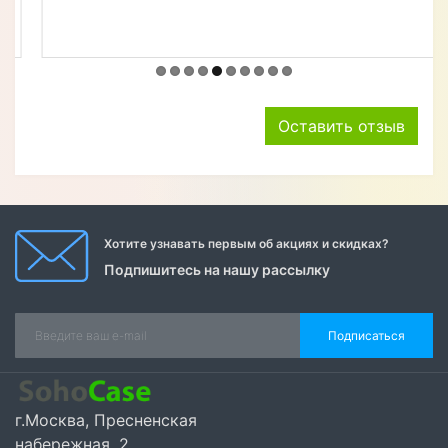
Отзывы
Зорина Ольга
19.04.2024
Заказывала чехол на телефон HUAWEI NOVA 10 SE .
Пришлось подождать больше, чем ожидала, но
результатом очень довольна. Чехол идеально
подошел на телефон, взять в руки приятно.
оптимальное соотношение цена-качество. Спасибо!