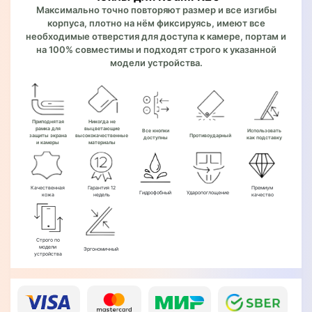
Максимально точно повторяют размер и все изгибы
корпуса, плотно на нём фиксируясь, имеют все
необходимые отверстия для доступа к камере, портам и
на 100% совместимы и подходят строго к указанной
модели устройства.
Приподнятая
Никогда не
рамка для
выцветающие
Все кнопки
Использовать
защиты экрана
высококачественные
Противоударный
доступны
как подставку
и камеры
материалы
Качественная
Гарантия 12
Премиум
Гидрофобный
Ударопоглощение
кожа
недель
качество
Строго по
модели
Эргономичный
устройства