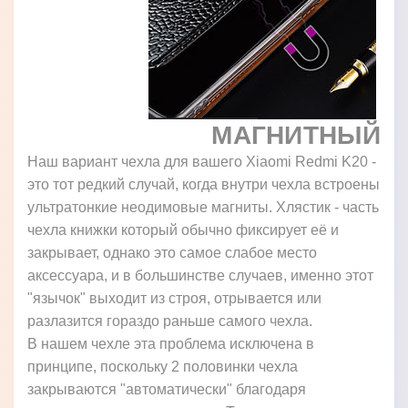
МАГНИТНЫЙ
Наш вариант чехла для вашего Xiaomi Redmi K20 -
это тот редкий случай, когда внутри чехла встроены
ультратонкие неодимовые магниты. Хлястик - часть
чехла книжки который обычно фиксирует её и
закрывает, однако это самое слабое место
аксессуара, и в большинстве случаев, именно этот
"язычок" выходит из строя, отрывается или
разлазится гораздо раньше самого чехла.
В нашем чехле эта проблема исключена в
принципе, поскольку 2 половинки чехла
закрываются "автоматически" благодаря