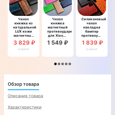
Чехол
Чехол
Силиконовый
книжка из
книжка
чехол
натуральной
магнитный
накладка
LUX кожи
противоударный
бампер
магнитный
для Xiaomi
противоударный
противоударный
Redmi K20
со
3 829 ₽
1 549 ₽
1 839 ₽
для Xiaomi
"HLT"
вставкой
Redmi K20
из
4 899 ₽
2 539 ₽
"OSTRICH
натуральной
LUXURY"
кожи для
Xiaomi
Redmi K20
"GENUINE
СТРАУС"
Обзор товара
Описание товара
Характеристики