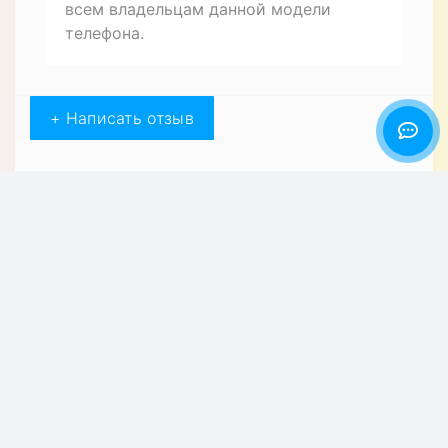
Xiaomi Redmi K20. Теперь я уверен, что
мой телефон надежно защищен от
ударов и царапин. Рекомендую этот
чехол всем владельцам смартфонов
Xiaomi Redmi K20, которые ценят
качество и стиль.
Артем
16.05.2022
Купил себе чехол книжку из