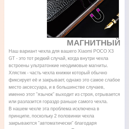
МАГНИТНЫЙ
Наш вариант чехла для вашего Xiaomi POCO X3
GT - это тот редкий случай, когда внутри чехла
встроены ультратонкие неодимовые магниты.
Хлястик - часть чехла книжки который обычно
фиксирует её и закрывает, однако это самое слабое
место аксессуара, и в большинстве случаев,
именно этот "язычок" выходит из строя, отрывается
или разлазится гораздо раньше самого чехла.
В нашем чехле эта проблема исключена в
принципе, поскольку 2 половинки чехла
закрываются "автоматически" благодаря