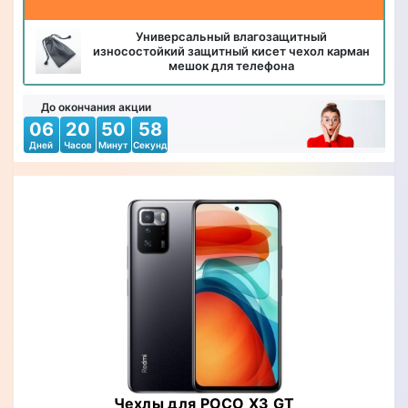
Универсальный влагозащитный
износостойкий защитный кисет чехол карман
мешок для телефона
До окончания акции
06
20
50
56
Дней
Часов
Минут
Секунд
Чехлы для POCO X3 GT