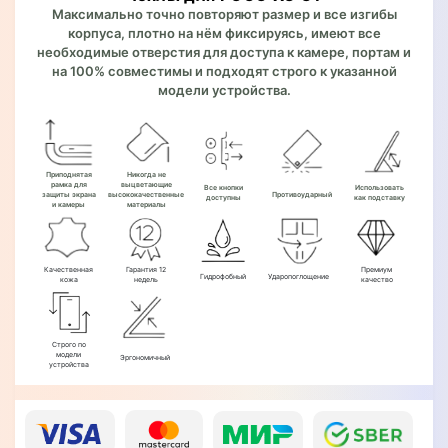
Максимально точно повторяют размер и все изгибы
корпуса, плотно на нём фиксируясь, имеют все
необходимые отверстия для доступа к камере, портам и
на 100% совместимы и подходят строго к указанной
модели устройства.
Приподнятая
Никогда не
рамка для
выцветающие
Все кнопки
Использовать
защиты экрана
высококачественные
Противоударный
доступны
как подставку
и камеры
материалы
Качественная
Гарантия 12
Премиум
Гидрофобный
Ударопоглощение
кожа
недель
качество
Строго по
модели
Эргономичный
устройства