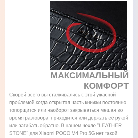
МАКСИМАЛЬНЫЙ
КОМФОРТ
Скорей всего вы сталкивались с этой ужасной
проблемой когда открытая часть книжки постоянно
топорщится или наоборот закрываться мешая во
время разговора, приходится или держать её рукой
или загибать обратно. В нашем чехле "LEATHER
STONE" для Xiaomi POCO M4 Pro 5G нет такой