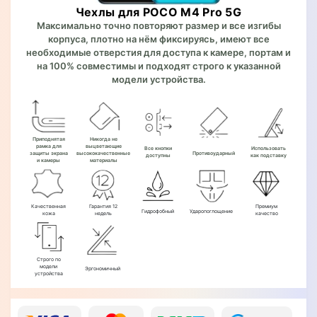
Чехлы для POCO M4 Pro 5G
Максимально точно повторяют размер и все изгибы
корпуса, плотно на нём фиксируясь, имеют все
необходимые отверстия для доступа к камере, портам и
на 100% совместимы и подходят строго к указанной
модели устройства.
Приподнятая
Никогда не
рамка для
выцветающие
Все кнопки
Использовать
защиты экрана
высококачественные
Противоударный
доступны
как подставку
и камеры
материалы
Качественная
Гарантия 12
Премиум
Гидрофобный
Ударопоглощение
кожа
недель
качество
Строго по
модели
Эргономичный
устройства