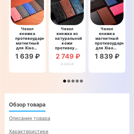
Чехол
Чехол
Чехол
книжка
книжка из
книжка
противоударный
натуральной
магнитный
магнитный
кожи
противоударный
для Xiaomi
противоударный
для Xiaomi
POCO M4
магнитный
POCO M4
1 639 ₽
2 749 ₽
1 839 ₽
Pro 5G
для Xiaomi
Pro 5G
"PRIVILEGE"
POCO M4
"WOODER"
3 349 ₽
Pro 5G
"CROCO
PAW"
Обзор товара
Описание товара
Характеристики