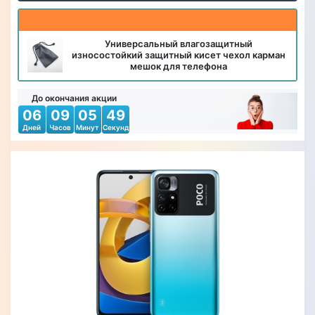
Универсальный влагозащитный
износостойкий защитный кисет чехол карман
мешок для телефона
До окончания акции
06
09
05
46
Дней
Часов
Минут
Секунд