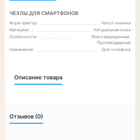
ПРОШИВКА
Чехол прошивается вощеной нитью, что в разы
повышает его износостойкость и срок эксплуатации
по сравнению с моделями которые не
прошиваются. Торец чехла всегда остается в
первозданном состоянии и не расслаивается.
ВИЗИТНИЦА
В чехле есть отдел для кредитной карты, или
визитки, Вы всегда сможете положить основную
карту что бы максимально быстрой получить к ней
доступ, а с приходом в нашу жизнь тепрминалов
бесконтактной оплаты и вовсе пропала
необходимость доставать кредитную карту из