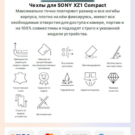
Чехлы для SONY XZ1 Compact
Максимально точно повторяют размер и все изгибы
корпуса, плотно на нём фиксируясь, имеют все
необходимые отверстия для доступа к камере, портам и
на 100% совместимы и подходят строго к указанной
модели устройства.
Приподнятая
Никогда не
рамка для
выцветающие
Все кнопки
Использовать
защиты экрана
высококачественные
Противоударный
доступны
как подставку
и камеры
материалы
Качественная
Гарантия 12
Премиум
Гидрофобный
Ударопоглощение
кожа
недель
качество
Строго по
модели
Эргономичный
устройства