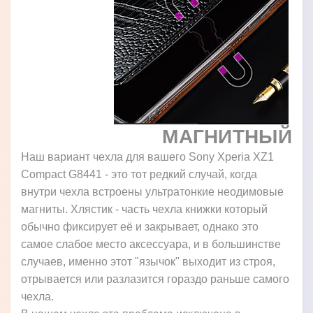
МАГНИТНЫЙ
Наш вариант чехла для вашего Sony Xperia XZ1
Compact G8441 - это тот редкий случай, когда
внутри чехла встроены ультратонкие неодимовые
магниты. Хлястик - часть чехла книжки который
обычно фиксирует её и закрывает, однако это
самое слабое место аксессуара, и в большинстве
случаев, именно этот "язычок" выходит из строя,
отрывается или разлазится гораздо раньше самого
чехла.