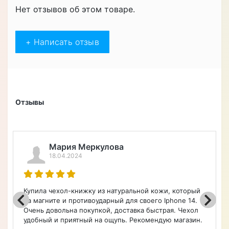
отдела держателя внутри чехла, достаточно просто
поднести чехол даже в закрытом состоянии к
терминалу оплаты
Характеристики
ЧЕХЛЫ ДЛЯ СМАРТФОНОВ
Форм-фактор
Чехол-книжка
Материал
Натуральная кожа
Особенности
Влагозащищенный,
Противоударный
Назначение
Для телефона