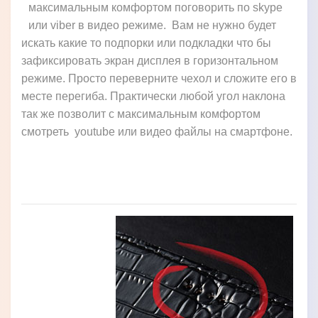
ПОДСТАВКА
Подставка в современном чехле книжке для Sony
Xperia XZ1 Compact G8441 просто жизненно
необходимая функция. Когда в чехле есть
возможность подставки, Вы без проблем можете с
максимальным комфортом поговорить по skype
или viber в видео режиме. Вам не нужно будет
искать какие то подпорки или подкладки что бы
зафиксировать экран дисплея в горизонтальном
режиме. Просто переверните чехол и сложите его в
месте перегиба. Практически любой угол наклона
так же позволит с максимальным комфортом
смотреть youtube или видео файлы на смартфоне.