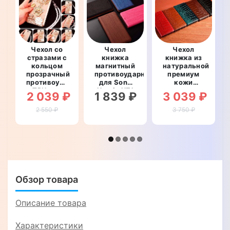
Чехол со
Чехол
Чехол
стразами с
книжка
книжка из
кольцом
магнитный
натуральной
прозрачный
противоударный
премиум
противоударный
для Sony
кожи
TPU для
Xperia XZ1
противоударный
2 039 ₽
1 839 ₽
3 039 ₽
Sony
Compact
магнитный
Xperia XZ1
G8441
для Sony
2 550 ₽
3 750 ₽
Compact
"WOODER"
Xperia XZ1
G8441
Compact
"ROYALER"
G8441
"CROCODILE"
Обзор товара
Описание товара
Характеристики