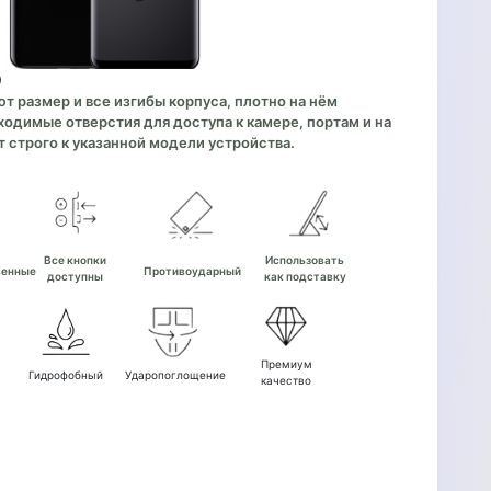
9
 размер и все изгибы корпуса, плотно на нём
одимые отверстия для доступа к камере, портам и на
 строго к указанной модели устройства.
е
Все кнопки
Использовать
венные
Противоударный
доступны
как подставку
Премиум
Гидрофобный
Ударопоглощение
качество