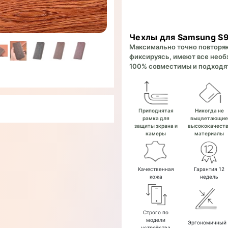
Чехлы для Samsung S
Максимально точно повторяют
фиксируясь, имеют все необх
100% совместимы и подходят
Приподнятая
Никогда не
рамка для
выцветающи
защиты экрана и
высококачест
камеры
материалы
Качественная
Гарантия 12
кожа
недель
Строго по
модели
Эргономичный
устройства