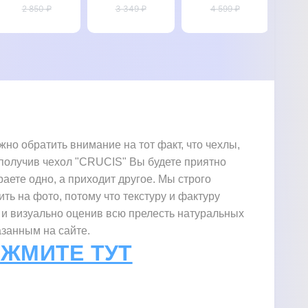
2 850 ₽
STAR"
Samsung S9
3 349 ₽
4 599 ₽
G960
G960
"SIGNATURE
"R
"KEVLARO"
СТРАУС"
о обратить внимание на тот факт, что чехлы,
. получив чехол "CRUCIS" Вы будете приятно
раете одно, а приходит другое. Мы строго
ить на фото, потому что текстуру и фактуру
 и визуально оценив всю прелесть натуральных
азанным на сайте.
АЖМИТЕ ТУТ