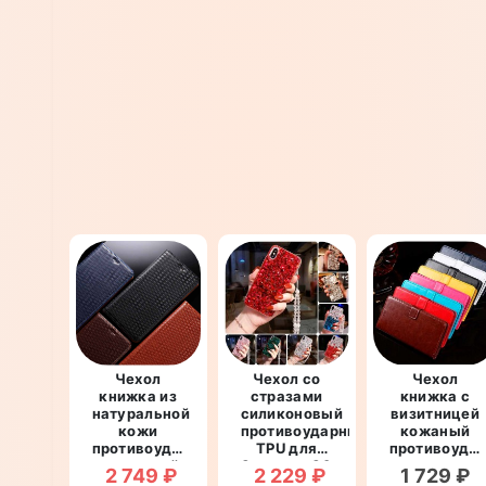
Чехол
Чехол со
Чехол
книжка из
стразами
книжка с
натуральной
силиконовый
визитницей
кожи
противоударный
кожаный
противоударный
TPU для
противоуда
магнитный
Samsung S9
для
2 749 ₽
2 229 ₽
1 729 ₽
для
G960
Samsung S9