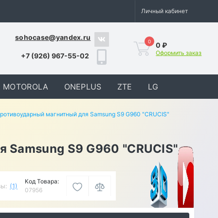
Личный кабинет
sohocase@yandex.ru
0
0 ₽
Оформить заказ
+7 (926) 967-55-02
MOTOROLA
ONEPLUS
ZTE
LG
противоударный магнитный для Samsung S9 G960 "CRUCIS"
я Samsung S9 G960 "CRUCIS"
Код Товара:
ы:
(1)
07956