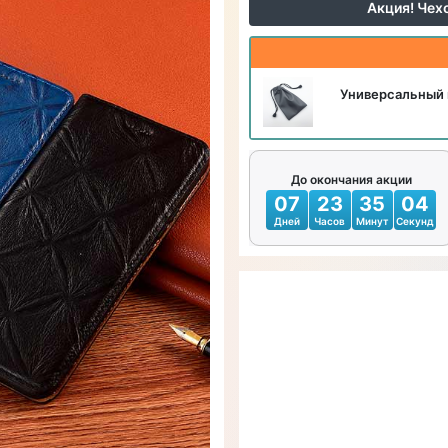
Акция! Чех
Универсальный 
До окончания акции
07
23
35
02
Дней
Часов
Минут
Секунд