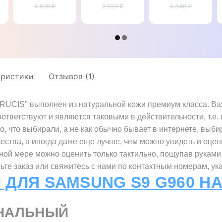
4 599 ₽
G960
натуральной
2 539 ₽
Samsung S9
3 349 ₽
"SIGNATURE
кожи для
G960
BULL"
Samsung S9
"LEATHER
G960
STONE"
"GENUINE
LUX"
еристики
Отзывов (1)
UCIS" выполнен из натуральной кожи премиум класса. Важн
ответствуют и являются таковыми в действительности, т.е
о, что выбирали, а не как обычно бывает в интернете, выби
чества, а иногда даже еще лучше, чем можно увидеть и оцен
лной мере можно оценить только тактильно, пощупав руками
те заказ или свяжитесь с нами по контактным номерам, ук
 ДЛЯ SAMSUNG S9 G960 Н
НАЛЬНЫЙ