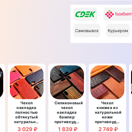
Самовывоз
Курьером
Чехол
Силиконовый
Чехол
накладка
чехол
книжка из
полностью
накладка
натуральной
обтянутый
бампер
кожи
рный
натуральной
противоударный
противоударный
кожей для
со
магнитный
3 029 ₽
1 839 ₽
2 749 ₽
Samsung S9
вставкой из
для