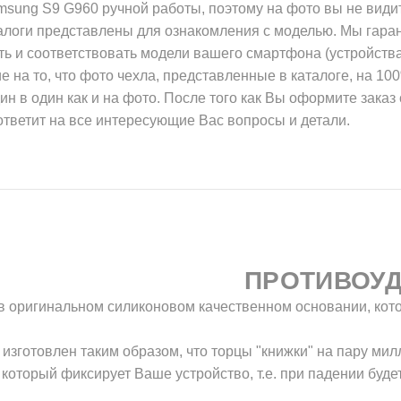
sung S9 G960 ручной работы, поэтому на фото вы не види
алоги представлены для ознакомления с моделью. Мы гаран
ь и соответствовать модели вашего смартфона (устройства
 на то, что фото чехла, представленные в каталоге, на 10
дин в один как и на фото. После того как Вы оформите зака
 ответит на все интересующие Вас вопросы и детали.
ПРОТИВОУ
в оригинальном силиконовом качественном основании, кот
изготовлен таким образом, что торцы "книжки" на пару ми
который фиксирует Ваше устройство, т.е. при падении буде