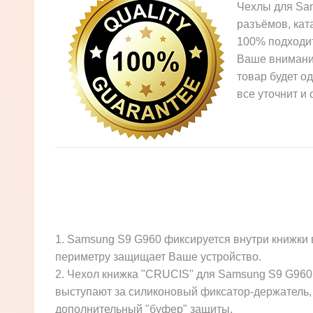
Чехлы для Sam
разъёмов, кат
100% подходит
Ваше внимание
товар будет о
все уточнит и
1. Samsung S9 G960 фиксируется внутри книжки 
периметру защищает Ваше устройство.
2. Чехол книжка "CRUCIS" для Samsung S9 G960 
выступают за силиконовый фиксатор-держатель, 
дополнительный "буфер" защиты.