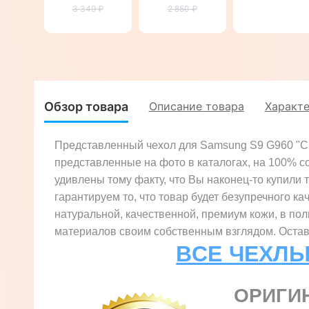
Samsung S9
3 349 ₽
"SWAROV
2 850 ₽
G960
G960
LUXURY"
"BENTYAGA"
"TOROS"
Обзор товара
Описание товара
Характ
Представленный чехол для Samsung S9 G960 "CR
представленные на фото в каталогах, на 100% со
удивлены тому факту, что Вы наконец-то купили т
гарантируем то, что товар будет безупречного ка
натуральной, качественной, премиум кожи, в по
материалов своим собственным взглядом. Оставь
ВСЕ ЧЕХЛЫ
ОРИГИ