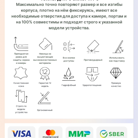
Максимально точно повторяют размер и все изгибы
корпуса, плотно на нём фиксируясь, имеют все
необходимые отверстия для доступа к камере, портам и
на 100% совместимы и подходят строго к указанной
модели устройства.
Приподнятая
Никогда не
рамка для
выцветающие
Все кнопки
Использовать
защиты экрана
высококачественные
Противоударный
доступны
как подставку
и камеры
материалы
Качественная
Гарантия 12
Премиум
Гидрофобный
Ударопоглощение
кожа
недель
качество
Строго по
модели
Эргономичный
устройства