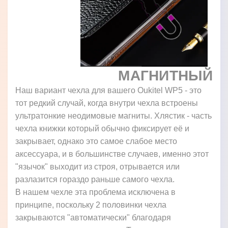
МАГНИТНЫЙ
Наш вариант чехла для вашего Oukitel WP5 - это
тот редкий случай, когда внутри чехла встроены
ультратонкие неодимовые магниты. Хлястик - часть
чехла книжки который обычно фиксирует её и
закрывает, однако это самое слабое место
аксессуара, и в большинстве случаев, именно этот
"язычок" выходит из строя, отрывается или
разлазится гораздо раньше самого чехла.
В нашем чехле эта проблема исключена в
принципе, поскольку 2 половинки чехла
закрываются "автоматически" благодаря