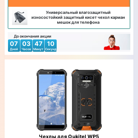
Универсальный влагозащитный
износостойкий защитный кисет чехол карман
мешок для телефона
До окончания акции
07
03
47
08
Дней
Часов
Минут
Секунд
Чехлы для Oukitel WP5