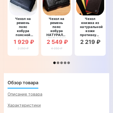
Чехол на
Чехол на
Чехол
ремень
ремень
книжка из
пояс
пояс
натуральной
кобура
кобура
кожи
поясной
НАТУРАЛЬНАЯ
противоударный
кожаный c
ПРЕМИУМ
магнитный
1 929 ₽
2 549 ₽
2 219 ₽
карманами
КОЖА для
для Oukitel
для Oukitel
телефона
WP5
2 250 ₽
4 350 ₽
WP5
Oukitel
"CLASIC"
"RAMOS"
WP5
"FLOTAR"
Обзор товара
Описание товара
Характеристики