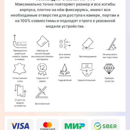
Максимально точно повторяют размер и все изгибы
корпуса, плотно на нём фиксируясь, имеют все
необходимые отверстия для доступа к камере, портам и
на 100% совместимы и подходят строго к указанной
модели устройства.
Приподнятая
Никогда не
рамка для
выцветающие
Все кнопки
Использовать
защиты экрана
высококачественные
Противоударный
доступны
как подставку
и камеры
материалы
Качественная
Гарантия 12
Премиум
Гидрофобный
Ударопоглощение
кожа
недель
качество
Строго по
модели
Эргономичный
устройства