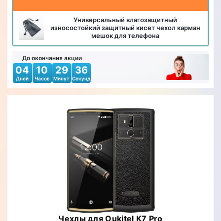
Универсальный влагозащитный
износостойкий защитный кисет чехол карман
мешок для телефона
До окончания акции
04
10
29
34
Дней
Часов
Минут
Секунд
Чехлы для Oukitel K7 Pro