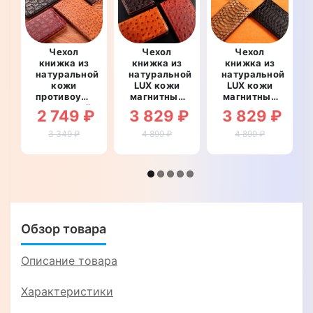
Чехол
Чехол
Чехол
книжка из
книжка из
книжка из
натуральной
натуральной
натуральной
кожи
LUX кожи
LUX кожи
противоударный
магнитный
магнитный
магнитный
противоударный
противоударный
2 749 ₽
3 829 ₽
3 829 ₽
для Oukitel
для Oukitel
для Oukitel
K7 Pro
K7 Pro
K7 Pro
3 349 ₽
4 899 ₽
4 899 ₽
"LEATHER
"OSTRICH"
"ПИТОН"
STONE"
Обзор товара
Описание товара
Характеристики