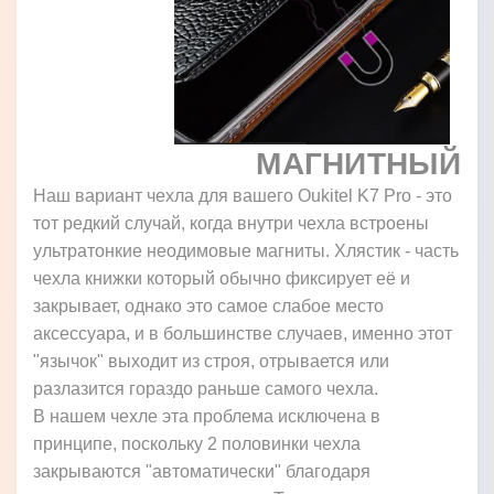
МАГНИТНЫЙ
Наш вариант чехла для вашего Oukitel K7 Pro - это
тот редкий случай, когда внутри чехла встроены
ультратонкие неодимовые магниты. Хлястик - часть
чехла книжки который обычно фиксирует её и
закрывает, однако это самое слабое место
аксессуара, и в большинстве случаев, именно этот
"язычок" выходит из строя, отрывается или
разлазится гораздо раньше самого чехла.
В нашем чехле эта проблема исключена в
принципе, поскольку 2 половинки чехла
закрываются "автоматически" благодаря