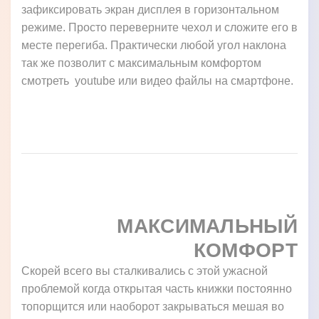
Подставка в современном чехле книжке для
OnePlus 9RT 5G просто жизненно необходимая
функция. Когда в чехле есть возможность
подставки, Вы без проблем можете с
максимальным комфортом поговорить по skype
или viber в видео режиме. Вам не нужно будет
искать какие то подпорки или подкладки что бы
зафиксировать экран дисплея в горизонтальном
режиме. Просто переверните чехол и сложите его в
месте перегиба. Практически любой угол наклона
так же позволит с максимальным комфортом
смотреть youtube или видео файлы на смартфоне.