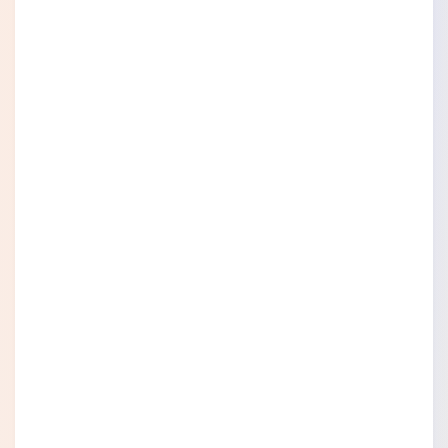
выполненные технологические отверстия в
области динамика абсолютно беспрепятственно
пропускают звук из динамика и вы общаетесь по
телефону используя чехол книжку в закрытом
режиме. Это действительно очень удобно.