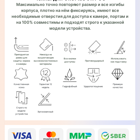
Максимально точно повторяют размер и все изгибы
корпуса, плотно на нём фиксируясь, имеют все
необходимые отверстия для доступа к камере, портам и
на 100% совместимы и подходят строго к указанной
модели устройства.
Приподнятая
Никогда не
рамка для
выцветающие
Все кнопки
Использовать
защиты экрана
высококачественные
Противоударный
доступны
как подставку
и камеры
материалы
Качественная
Гарантия 12
Премиум
Гидрофобный
Ударопоглощение
кожа
недель
качество
Строго по
модели
Эргономичный
устройства