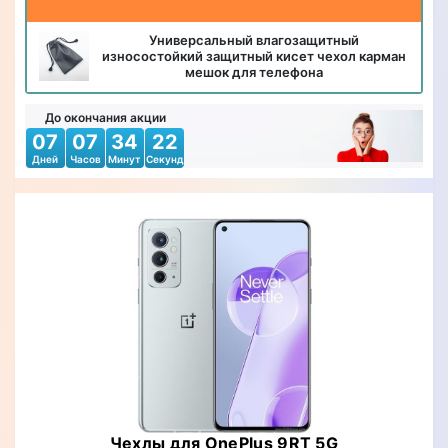
Универсальный влагозащитный
износостойкий защитный кисет чехол карман
мешок для телефона
До окончания акции
07
07
34
21
Дней
Часов
Минут
Секунд
Чехлы для OnePlus 9RT 5G