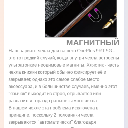
МАГНИТНЫЙ
Наш вариант чехла для вашего OnePlus 9RT 5G -
это тот редкий случай, когда внутри чехла встроены
ультратонкие неодимовые магниты. Хлястик - часть
чехла книжки который обычно фиксирует её и
закрывает, однако это самое слабое место
аксессуара, и в большинстве случаев, именно этот
"язычок" выходит из строя, отрывается или
разлазится гораздо раньше самого чехла.
В нашем чехле эта проблема исключена в
принципе, поскольку 2 половинки чехла
закрываются "автоматически" благодаря