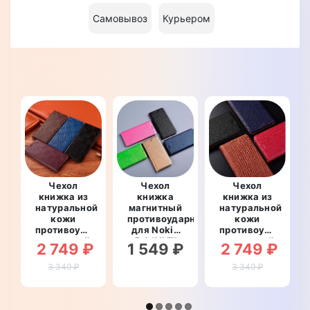
Самовывоз
Курьером
Чехол
Чехол
Чехол
книжка из
книжка
книжка из
натуральной
магнитный
натуральной
кожи
противоударный
кожи
противоударный
для Nokia
противоударный
магнитный
5.4 "HLT"
магнитный
2 749 ₽
1 549 ₽
2 749 ₽
для Nokia
для Nokia
5.4
5.4
3 349 ₽
3 349 ₽
"CRUCIS"
"KEVLARO"