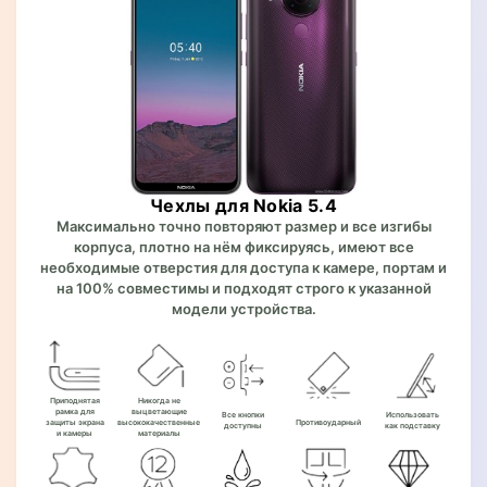
Чехлы для Nokia 5.4
Максимально точно повторяют размер и все изгибы
корпуса, плотно на нём фиксируясь, имеют все
необходимые отверстия для доступа к камере, портам и
на 100% совместимы и подходят строго к указанной
модели устройства.
Приподнятая
Никогда не
рамка для
выцветающие
Все кнопки
Использовать
защиты экрана
высококачественные
Противоударный
доступны
как подставку
и камеры
материалы