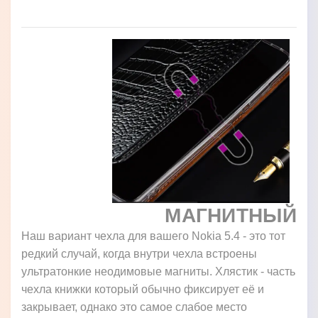
МАГНИТНЫЙ
Наш вариант чехла для вашего Nokia 5.4 - это тот
редкий случай, когда внутри чехла встроены
ультратонкие неодимовые магниты. Хлястик - часть
чехла книжки который обычно фиксирует её и
закрывает, однако это самое слабое место