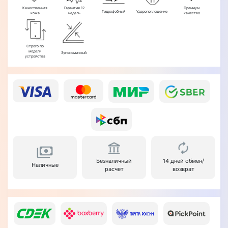
Качественная
Гарантия 12
Премиум
Гидрофобный
Ударопоглощение
кожа
недель
качество
Строго по
модели
Эргономичный
устройства
Безналичный
14 дней обмен/
Наличные
расчет
возврат