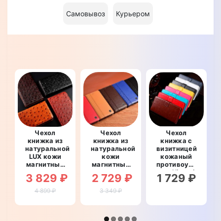
Самовывоз
Курьером
Чехол
Чехол
Чехол
книжка из
книжка из
книжка с
натуральной
натуральной
визитницей
LUX кожи
кожи
кожаный
магнитный
магнитный
противоударный
противоударный
противоударный
для Xiaomi
3 829 ₽
2 729 ₽
1 729 ₽
для Xiaomi
для Xiaomi
Redmi
Redmi
Redmi
NOTE 6 Pro
4 899 ₽
3 349 ₽
NOTE 6 Pro
NOTE 6 Pro
"BENTYAGA"
"OSTRICH"
"BOTTEGA"