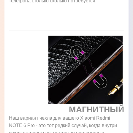
телефона столько сколько потребуется.
МАГНИТНЫЙ
Наш вариант чехла для вашего Xiaomi Redmi
NOTE 6 Pro - это тот редкий случай, когда внутри
чехла встроены ультратонкие неодимовые