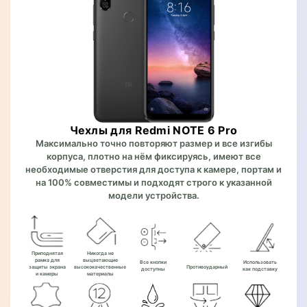
Чехлы для Redmi NOTE 6 Pro
Максимально точно повторяют размер и все изгибы
корпуса, плотно на нём фиксируясь, имеют все
необходимые отверстия для доступа к камере, портам и
на 100% совместимы и подходят строго к указанной
модели устройства.
Приподнятая
Никогда не
рамка для
выцветающие
Все кнопки
Использовать
защиты экрана
высококачественные
Противоударный
доступны
как подставку
и камеры
материалы