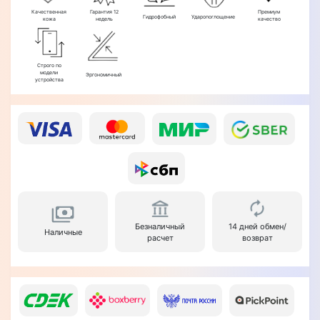
Качественная
Гарантия 12
Премиум
Гидрофобный
Ударопоглощение
кожа
недель
качество
Строго по
модели
Эргономичный
устройства
Безналичный
14 дней обмен/
Наличные
расчет
возврат