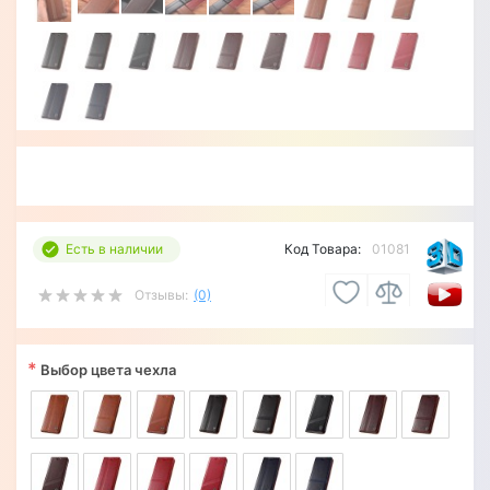
Есть в наличии
Код Товара:
01081
Отзывы:
(0)
*
Выбор цвета чехла