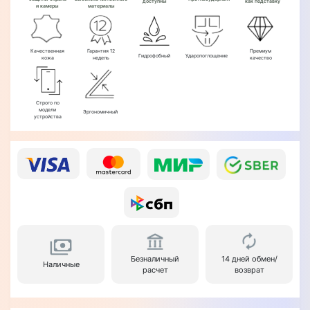
доступны
как подставку
и камеры
материалы
Качественная
Гарантия 12
Премиум
Гидрофобный
Ударопоглощение
кожа
недель
качество
Строго по
модели
Эргономичный
устройства
Безналичный
14 дней обмен/
Наличные
расчет
возврат