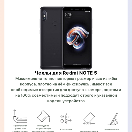
Чехлы для Redmi NOTE 5
Максимально точно повторяют размер и все изгибы
корпуса, плотно на нём фиксируясь, имеют все
необходимые отверстия для доступа к камере, портам и
на 100% совместимы и подходят строго к указанной
модели устройства.
Приподнятая
Никогда не
рамка для
выцветающие
Все кнопки
Использовать
защиты экрана
высококачественные
Противоударный