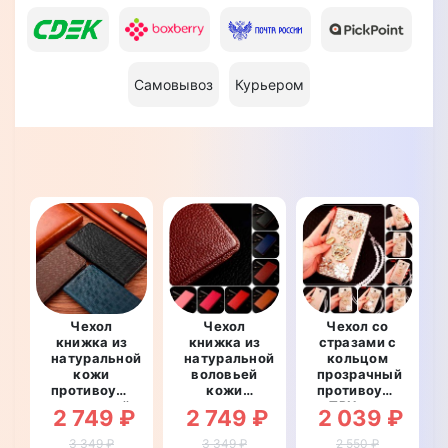
Самовывоз
Курьером
Чехол
Чехол
Чехол со
книжка из
книжка из
стразами с
натуральной
натуральной
кольцом
кожи
воловьей
прозрачный
противоударный
кожи
противоударный
магнитный
противоударный
TPU для
2 749 ₽
2 749 ₽
2 039 ₽
для Xiaomi
магнитный
Xiaomi
Redmi
для Xiaomi
Redmi
3 349 ₽
3 349 ₽
2 550 ₽