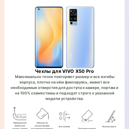
Чехлы для VIVO X50 Pro
Максимально точно повторяют размер и все изгибы
корпуса, плотно на нём фиксируясь, имеют все
необходимые отверстия для доступа к камере, портам и
на 100% совместимы и подходят строго к указанной
модели устройства.
Приподнятая
Никогда не
рамка для
выцветающие
Все кнопки
Использовать
защиты экрана
высококачественные
Противоударный