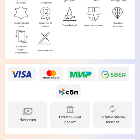
доступны
как подставку
и камеры
материалы
Качественная
Гарантия 12
Премиум
Гидрофобный
Ударопоглощение
кожа
недель
качество
Строго по
модели
Эргономичный
устройства
Безналичный
14 дней обмен/
Наличные
расчет
возврат