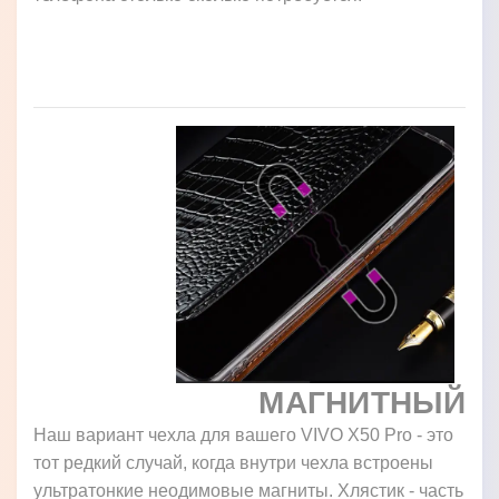
МАГНИТНЫЙ
Наш вариант чехла для вашего VIVO X50 Pro - это
тот редкий случай, когда внутри чехла встроены
ультратонкие неодимовые магниты. Хлястик - часть