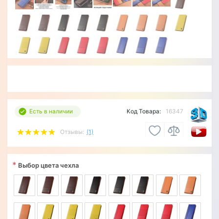
Есть в наличии
Код Товара:
16347
Отзывы:
(1)
*
Выбор цвета чехла