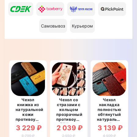
Самовывоз
Курьером
Чехол
Чехол со
Чехол
книжка из
стразами с
накладка
натуральной
кольцом
полностью
кожи
прозрачный
обтянутый
противоударный
противоударный
натуральной
магнитный
TPU для
кожей для
3 229 ₽
2 039 ₽
3 139 ₽
для VIVO
VIVO X50
VIVO X50
X50 Pro
Pro
Pro
3 799 ₽
2 550 ₽
4 599 ₽