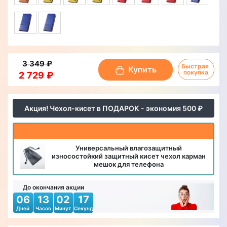
3 349 ₽
Быстрая 
Купить
покупка
2 729 ₽
Акция! Чехол-кисет в ПОДАРОК - экономия 500 ₽
Универсальный влагозащитный
износостойкий защитный кисет чехол карман
мешок для телефона
До окончания акции
06
13
02
15
Дней
Часов
Минут
Секунд