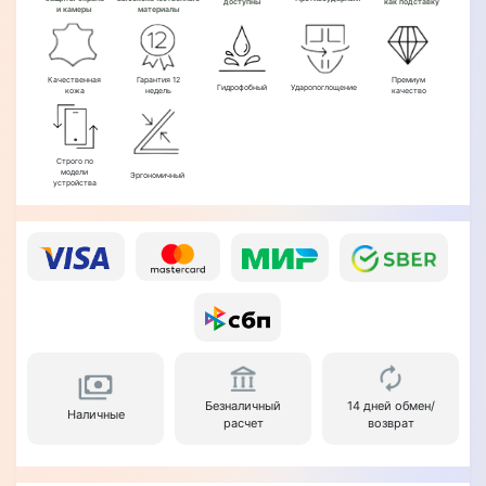
доступны
как подставку
и камеры
материалы
Качественная
Гарантия 12
Премиум
Гидрофобный
Ударопоглощение
кожа
недель
качество
Строго по
модели
Эргономичный
устройства
Безналичный
14 дней обмен/
Наличные
расчет
возврат