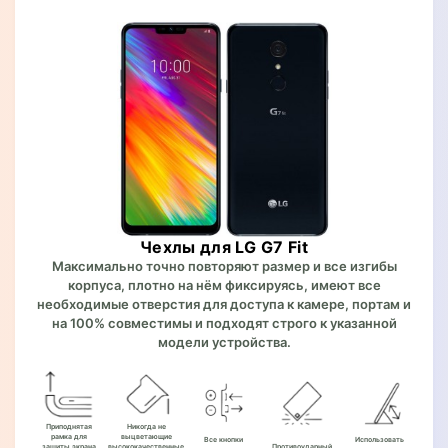
Чехлы для LG G7 Fit
Максимально точно повторяют размер и все изгибы
корпуса, плотно на нём фиксируясь, имеют все
необходимые отверстия для доступа к камере, портам и
на 100% совместимы и подходят строго к указанной
модели устройства.
Приподнятая
Никогда не
рамка для
выцветающие
Все кнопки
Использовать
защиты экрана
высококачественные
Противоударный