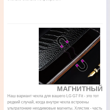
МАГНИТНЫЙ
Наш вариант чехла для вашего LG G7 Fit - это тот
редкий случай, когда внутри чехла встроены
ультратонкие неодимовые магниты. Хлястик - часть