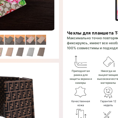
Чехлы для планшета T
Максимально точно повторяют
фиксируясь, имеют все необх
100% совместимы и подходят
Приподнятая
Никогда не
рамка для
выцветающи
защиты экрана и
высококачест
камеры
материалы
Качественная
Гарантия 12
кожа
недель