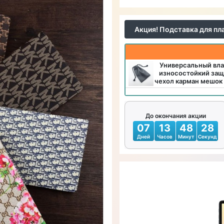
Акция! Подставка для пл
Универсальный вл
износостойкий защ
чехол карман мешок
До окончания акции
07
13
48
26
Дней
Часов
Минут
Секунд