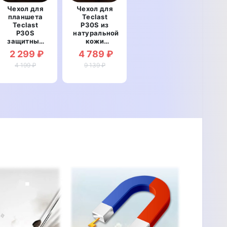
Чехол для
Чехол для
планшета
Teclast
Teclast
P30S из
P30S
натуральной
защитный
кожи
противоударный
противоударный
2 299 ₽
4 789 ₽
со
влагостойкий
вставкой из
4 199 ₽
книжка с
9 139 ₽
натуральной
подставкой
кожи
"DELUXCAIMAN"
"LUXSIGNATURE"