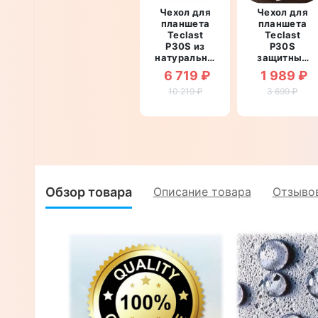
Чехол для
Чехол для
планшета
планшета
Teclast
Teclast
P30S из
P30S
натуральной
защитный
премиум
противоуда
6 719 ₽
1 989 ₽
кожи
со
противоударный
10 219 ₽
вставкой из
3 699 ₽
книжка с
натуральной
подставкой
кожи
"ICONICLUXE"
"LEATHERWE
Обзор товара
Описание товара
Отзывов