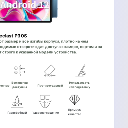
eclast P30S
 размер и все изгибы корпуса, плотно на нём
одимые отверстия для доступа к камере, портам и на
 строго к указанной модели устройства.
е
Все кнопки
Использовать
венные
Противоударный
доступны
как подставку
Премиум
Гидрофобный
Ударопоглощение
качество