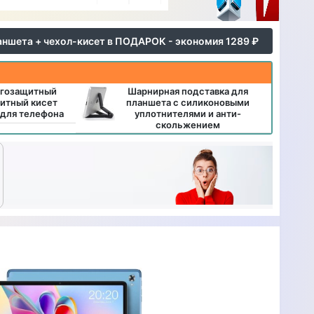
аншета + чехол-кисет в ПОДАРОК - экономия 1289 ₽
агозащитный
Шарнирная подставка для
итный кисет
планшета с силиконовыми
 для телефона
уплотнителями и анти-
скольжением