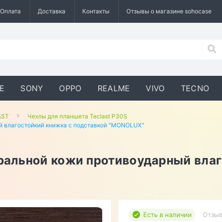
Оплата
Доставка
Контакты
Отзывы о магазине sohocase
E
SONY
OPPO
REALME
VIVO
TECNO
AST
Чехлы для планшета Teclast P30S
ый влагостойкий книжка с подставкой "MONOLUX"
уральной кожи противоударный вла
Есть в наличии
Отзыв