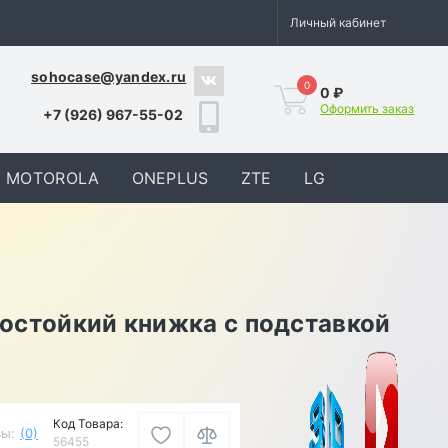
Личный кабинет
sohocase@yandex.ru
0
0 ₽
Оформить заказ
+7 (926) 967-55-02
MOTOROLA
ONEPLUS
ZTE
LG
гостойкий книжка с подставкой
Код Товара:
ы:
(0)
56455