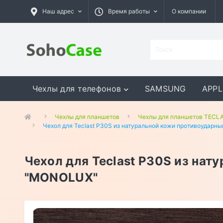
Наш адрес
Время работы
О компании
Чехлы для телефонов
SAMSUNG
APPL
GOOGLE
MEIZU
ASUS
Чехлы для планшетов
Чехлы для планшетов TECL
Чехол для Teclast P30S из натуральной кожи противоударн
Чехол для Teclast P30S из нат
"MONOLUX"