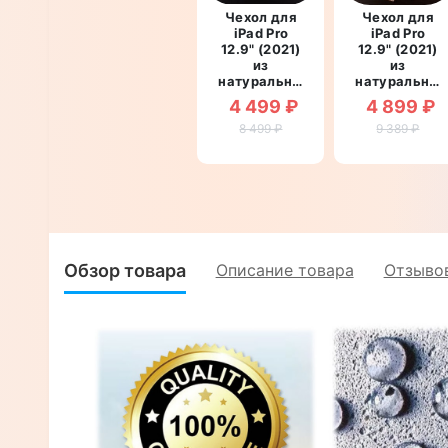
Чехол для
Чехол для
iPad Pro
iPad Pro
12.9" (2021)
12.9" (2021)
из
из
натуральной
натуральной
кожи
кожи
4 499 ₽
4 899 ₽
противоударный
противоуда
влагостойкий
8 499 ₽
влагостойки
9 389 ₽
книжка с
книжка с
подставкой
подставкой
"EQUINOX"
"MONOLUX"
Обзор товара
Описание товара
Отзывов