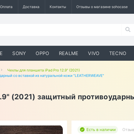
Оплата
Доставка
Контакты
Отзывы о магазине sohocase
E
SONY
OPPO
REALME
VIVO
TECNO
Чехлы для планшета iPad Pro 12.9" (2021)
оударный со вставкой из натуральной кожи "LEATHERWEAVE"
2.9" (2021) защитный противоударн
Есть в наличии
Отзыв