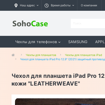
Наш адрес
Время работы
О компании
Чехлы для телефонов
SAMSUNG
APPL
GOOGLE
MEIZU
ASUS
Чехлы для планшетов
Чехлы для планшетов iPad
Чехол для планшета iPad Pro 12.9" (2021) защитный против
Чехол для планшета iPad Pro 1
кожи "LEATHERWEAVE"