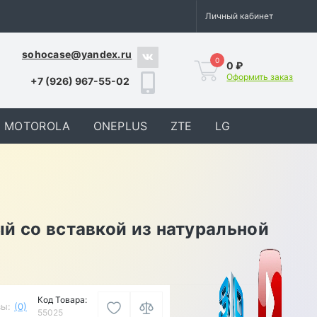
Личный кабинет
sohocase@yandex.ru
0
0 ₽
Оформить заказ
+7 (926) 967-55-02
MOTOROLA
ONEPLUS
ZTE
LG
ый со вставкой из натуральной
Код Товара:
ы:
(0)
55025