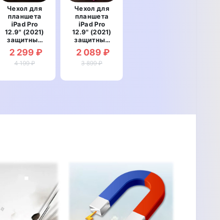
Чехол для
Чехол для
планшета
планшета
iPad Pro
iPad Pro
12.9" (2021)
12.9" (2021)
защитный
защитный
противоударный
противоударный
2 299 ₽
2 089 ₽
со
со
вставкой из
4 199 ₽
вставкой из
3 899 ₽
натуральной
натуральной
кожи
кожи
"LUXSIGNATURE"
"CROCOELITE"