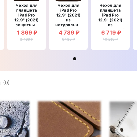
Чехол для
Чехол для
Чехол для
планшета
iPad Pro
планшета
iPad Pro
12.9" (2021)
iPad Pro
12.9" (2021)
из
12.9" (2021)
защитный
натуральной
из
противоударный
кожи
натуральной
1 869 ₽
4 789 ₽
6 719 ₽
рный
со
противоударный
премиум
й
вставкой из
3 499 ₽
влагостойкий
9 139 ₽
10 219 ₽
кожи
натуральной
книжка с
противоударный
кожи
подставкой
книжка с
"MARBLELUXE"
"DELUXCAIMAN"
подставкой
"ICONICLUXE"
 (0)