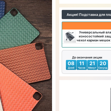
Акция! Подставка для пл
Универсальный вл
износостойкий защ
чехол карман мешок
До окончания акции
08
11
21
18
Дней
Часов
Минут
Секунд