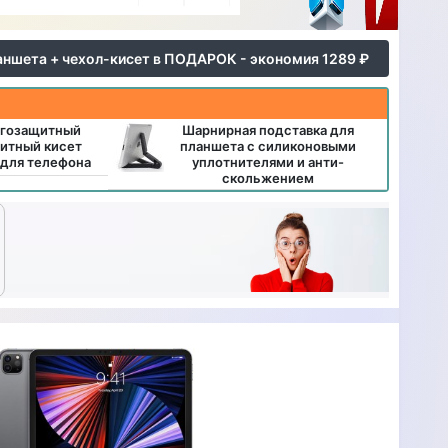
аншета + чехол-кисет в ПОДАРОК - экономия 1289 ₽
агозащитный
Шарнирная подставка для
итный кисет
планшета с силиконовыми
 для телефона
уплотнителями и анти-
скольжением