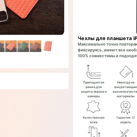
Чехлы для планшета iP
Максимально точно повторяют
фиксируясь, имеют все необх
100% совместимы и подходят
Приподнятая
Никогда не
рамка для
выцветающи
защиты экрана и
высококачест
камеры
материалы
Качественная
Гарантия 12
кожа
недель