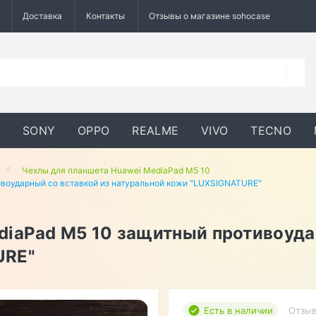
Доставка
Контакты
Отзывы о магазине sohocase
SONY
OPPO
REALME
VIVO
TECNO
Чехлы для планшета Huawei MediaPad M5 10
ивоударный со вставкой из натуральной кожи "LUXSIGNATURE"
diaPad M5 10 защитный противоуда
URE"
Есть в наличии
Отзыв