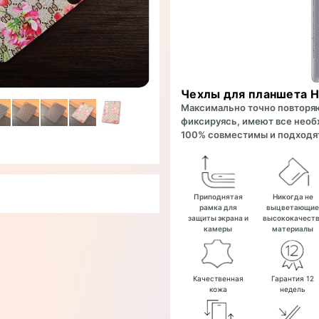
Чехлы для планшета H
Максимально точно повторяют
фиксируясь, имеют все необх
100% совместимы и подходят
Приподнятая
Никогда не
рамка для
выцветающи
защиты экрана и
высококачест
камеры
материалы
Качественная
Гарантия 12
кожа
недель