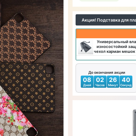
Акция! Подставка для пл
Универсальный вл
износостойкий защ
чехол карман мешок
До окончания акции
08
02
26
38
Дней
Часов
Минут
Секунд