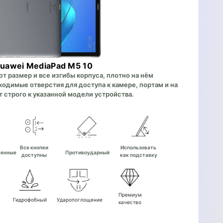
uawei MediaPad M5 10
 размер и все изгибы корпуса, плотно на нём
одимые отверстия для доступа к камере, портам и на
 строго к указанной модели устройства.
е
Все кнопки
Использовать
венные
Противоударный
доступны
как подставку
Премиум
Гидрофобный
Ударопоглощение
качество