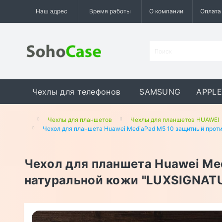
Наш адрес
Время работы
О компании
Оплата
Чехлы для телефонов
SAMSUNG
APPLE
GOOGLE
MEIZU
ASUS
Чехлы для планшетов
Чехлы для планшетов HUAWEI
Чехол для планшета Huawei MediaPad M5 10 защитный прот
Чехол для планшета Huawei Me
натуральной кожи "LUXSIGNAT