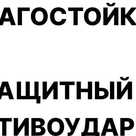
края и грани чехла
а будут в отличном сос
АГОСТОЙ