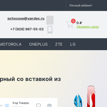
Личный кабинет
sohocase@yandex.ru
0
0 ₽
Оформить заказ
+7 (926) 967-55-02
MOTOROLA
ONEPLUS
ZTE
LG
рный со вставкой из
Код Товара:
ы:
(0)