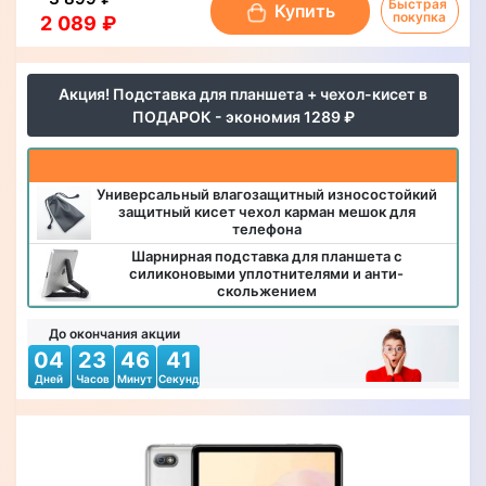
Быстрая 
Купить
покупка
2 089 ₽
Акция! Подставка для планшета + чехол-кисет в
ПОДАРОК - экономия 1289 ₽
Универсальный влагозащитный износостойкий
защитный кисет чехол карман мешок для
телефона
Шарнирная подставка для планшета с
силиконовыми уплотнителями и анти-
скольжением
До окончания акции
04
23
46
40
Дней
Часов
Минут
Секунд