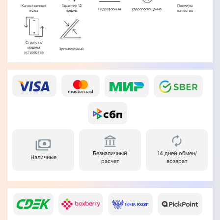
Качественная
Гарантия 12
Премиум
Гидрофобный
Ударопоглощение
кожа
недель
качество
Строго по
модели
Эргономичный
устройства
Безналичный
14 дней обмен/
Наличные
расчет
возврат