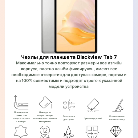
Чехлы для планшета Blackview Tab 7
Максимально точно повторяют размер и все изгибы
корпуса, плотно на нём фиксируясь, имеют все
необходимые отверстия для доступа к камере, портам и
на 100% совместимы и подходят строго к указанной
модели устройства.
Приподнятая
Никогда не
рамка для
выцветающие
Все кнопки
Использовать
защиты экрана
высококачественные
Противоударный
доступны
как подставку
и камеры
материалы