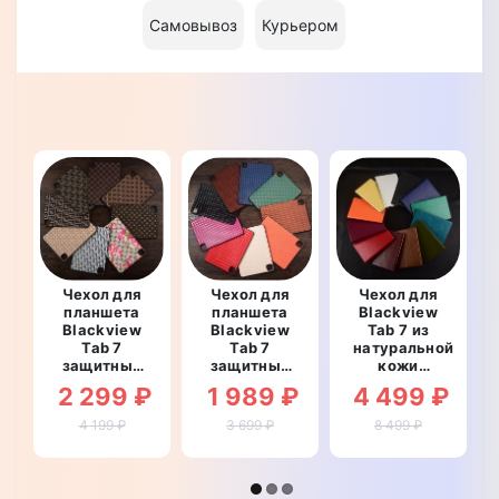
Самовывоз
Курьером
Чехол для
Чехол для
Чехол для
планшета
планшета
Blackview
Blackview
Blackview
Tab 7 из
Tab 7
Tab 7
натуральной
защитный
защитный
кожи
противоударный
противоударный
противоударный
2 299 ₽
1 989 ₽
4 499 ₽
со
со
влагостойкий
вставкой
вставкой
книжка с
4 199 ₽
3 699 ₽
8 499 ₽
из
из
подставкой
натуральной
натуральной
"EQUINOX"
кожи
кожи
"LUXSIGNATURE"
"LEATHERWEAVE"