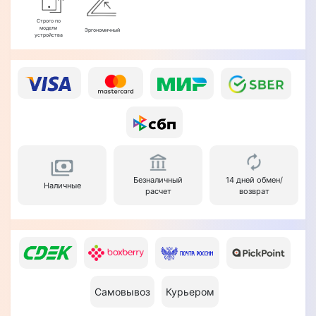
Строго по
модели
Эргономичный
устройства
Безналичный
14 дней обмен/
Наличные
расчет
возврат
Самовывоз
Курьером