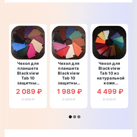
Чехол для
Чехол для
Чехол для
планшета
планшета
Blackview
Blackview
Blackview
Tab 10 из
Tab 10
Tab 10
натуральной
защитный
защитный
кожи
противоударный
противоударный
противоударный
2 089 ₽
1 989 ₽
4 499 ₽
со
со
влагостойкий
вставкой
вставкой
книжка с
3 899 ₽
3 699 ₽
8 499 ₽
из
из
подставкой
натуральной
натуральной
"EQUINOX"
кожи
кожи
"CROCOELITE"
"LEATHERWEAVE"