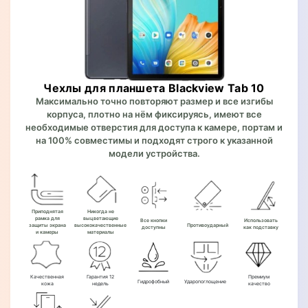
Чехлы для планшета Blackview Tab 10
Максимально точно повторяют размер и все изгибы
корпуса, плотно на нём фиксируясь, имеют все
необходимые отверстия для доступа к камере, портам и
на 100% совместимы и подходят строго к указанной
модели устройства.
Приподнятая
Никогда не
рамка для
выцветающие
Все кнопки
Использовать
защиты экрана
высококачественные
Противоударный
доступны
как подставку
и камеры
материалы
Качественная
Гарантия 12
Премиум
Гидрофобный
Ударопоглощение
кожа
недель
качество