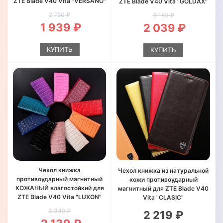
ZTE Blade V40 Vita "VERSANO"
ZTE Blade V40 Vita "GOLDAX"
2 750 ₽
3 150 ₽
1 939 ₽
2 039 ₽
КУПИТЬ
КУПИТЬ
Чехол книжка
Чехол книжка из натуральной
противоударный магнитный
кожи противоударный
КОЖАНЫЙ влагостойкий для
магнитный для ZTE Blade V40
ZTE Blade V40 Vita "LUXON"
Vita "CLASIC"
3 349 ₽
2 219 ₽