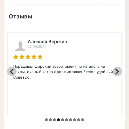
Отзывы
й Верегин
Зорина Ол
24
19.04.2024
кий ассортимент по каталогу на
Заказывала чехол н
ыстро оформил заказ. Чехол удобный.
Пришлось подождать
результатом очень 
подошел на телефон,
оптимальное соотно