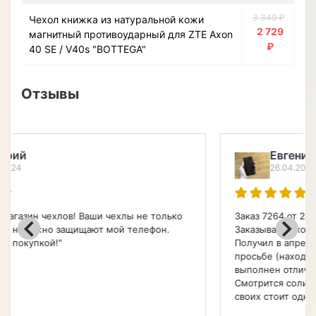
3 349 ₽
Чехол книжка из натуральной кожи
2 729
магнитный противоударный для ZTE Axon
₽
40 SE / V40s "BOTTEGA"
Отзывы
Евгений Павлович (город Чита)
26.04.2024
Заказ 7264 от 27.01.2024. Модель 3007023 Croco Paw.
Заказывал чехол-книжку для смартфона Apple.
Получил в апреле, но эта задержка была по моей
просьбе (находился в командировке). Чехол
выполнен отлично! У меня нет ни одной претензии.
Смотрится солидно и уверенно лежит в руке. Денег
своих стоит одноз...