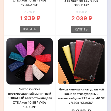
ZTE Axon 40 SE / V40s
ZTE Axon 40 SE / V40s
"VERSANO"
"GOLDAX"
2 750 ₽
3 150 ₽
1 939 ₽
2 039 ₽
КУПИТЬ
КУПИТЬ
Чехол книжка
Чехол книжка из натуральной
противоударный магнитный
кожи противоударный
КОЖАНЫЙ влагостойкий для
магнитный для ZTE Axon 40 SE
ZTE Axon 40 SE / V40s
/ V40s "CLASIC"
"LUXON"