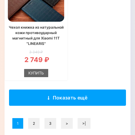
Чехол книжка из натуральной
кожи противоударный
магнитный для Xiaomi 11T
"LINEARIS"
3 349 ₽
2 749 ₽
КУПИТЬ
Показать ещё
1
2
3
>
>|