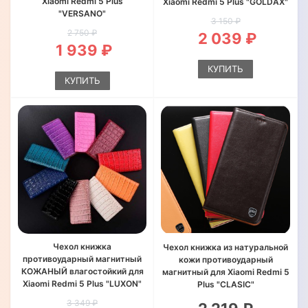
Xiaomi Redmi 5 Plus
Xiaomi Redmi 5 Plus "GOLDAX"
"VERSANO"
3 150 ₽
2 750 ₽
2 039 ₽
1 939 ₽
КУПИТЬ
КУПИТЬ
Чехол книжка
Чехол книжка из натуральной
противоударный магнитный
кожи противоударный
КОЖАНЫЙ влагостойкий для
магнитный для Xiaomi Redmi 5
Xiaomi Redmi 5 Plus "LUXON"
Plus "CLASIC"
3 349 ₽