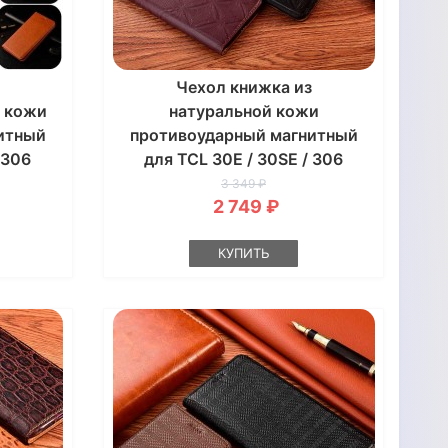
Чехол книжка из
й кожи
натуральной кожи
итный
противоударный магнитный
 306
для TCL 30E / 30SE / 306
"CRUCIS"
3 349 ₽
2 749 ₽
КУПИТЬ