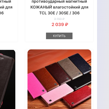
итный
противоударный магнитный
ий для
КОЖАНЫЙ влагостойкий для
06
TCL 30E / 30SE / 306
"GOLDAX"
3 150 ₽
2 039 ₽
КУПИТЬ