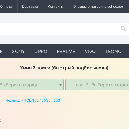
Оплата
Доставка
Контакты
Отзывы о магазине sohocase
E
SONY
OPPO
REALME
VIVO
TECNO
Умный поиск (быстрый подбор чехла)
 Выберите марку —-
—- шаг 3. Выберите моде
Чехлы для TCL 30E / 30SE / 306
6