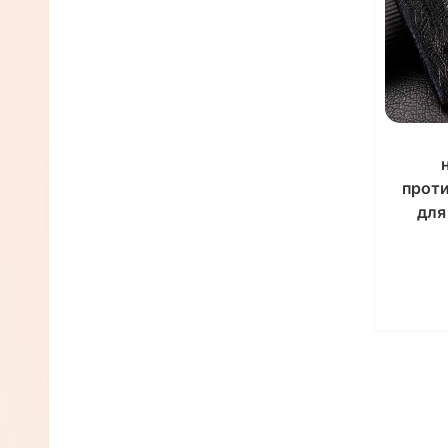
Чехлы для планшетов TECLAST
Чехлы для планшетов CHUWI
Чехлы для планшетов AMAZON
Чехол для любой модели
планшета
прот
для