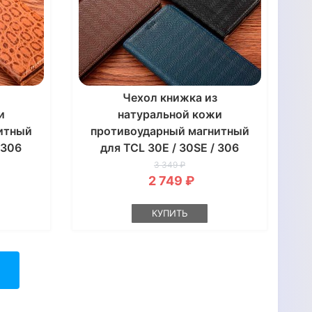
Чехол книжка из
и
натуральной кожи
итный
противоударный магнитный
 306
для TCL 30E / 30SE / 306
"
"LINEARIS"
3 349 ₽
2 749 ₽
КУПИТЬ