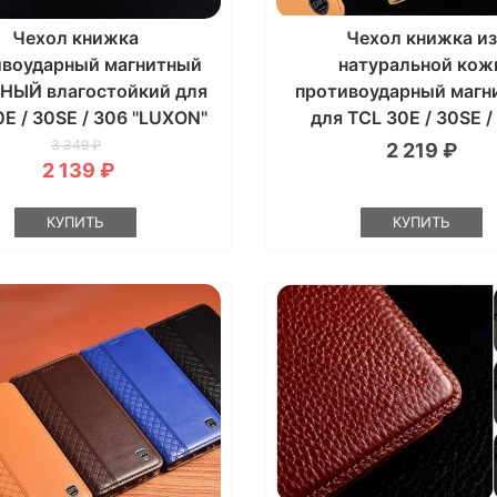
Чехол книжка
Чехол книжка из
ивоударный магнитный
натуральной кож
ЫЙ влагостойкий для
противоударный магн
0E / 30SE / 306 "LUXON"
для TCL 30E / 30SE /
"CLASIC"
3 349 ₽
2 219 ₽
2 139 ₽
КУПИТЬ
КУПИТЬ