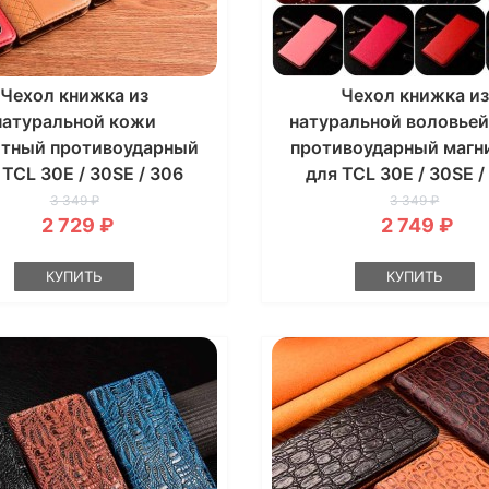
Чехол книжка из
Чехол книжка из
натуральной кожи
натуральной воловье
итный противоударный
противоударный магн
 TCL 30E / 30SE / 306
для TCL 30E / 30SE /
"BOTTEGA"
"BULL"
3 349 ₽
3 349 ₽
2 729 ₽
2 749 ₽
КУПИТЬ
КУПИТЬ