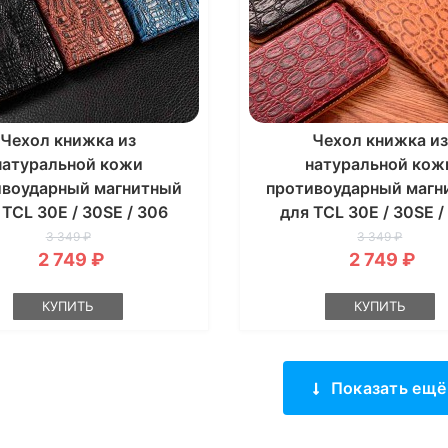
Чехол книжка из
Чехол книжка из
натуральной кожи
натуральной кож
ивоударный магнитный
противоударный магн
 TCL 30E / 30SE / 306
для TCL 30E / 30SE /
"CROCO PAW"
"LEATHER STONE
3 349 ₽
3 349 ₽
2 749 ₽
2 749 ₽
КУПИТЬ
КУПИТЬ
Показать ещё