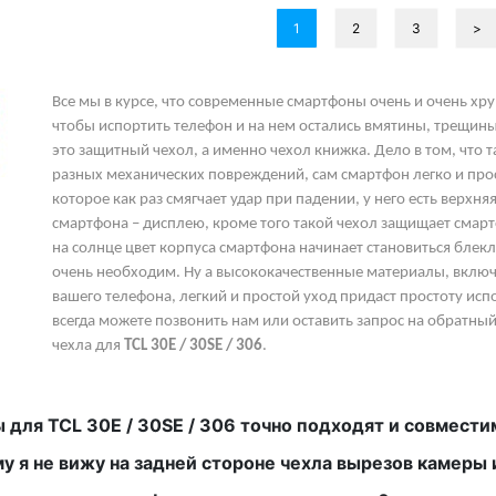
1
2
3
>
Все мы в курсе, что современные смартфоны очень и очень хр
чтобы испортить телефон и на нем остались вмятины, трещины,
это защитный чехол, а именно чехол книжка. Дело в том, что
разных механических повреждений, сам смартфон легко и про
которое как раз смягчает удар при падении, у него есть верх
смартфона – дисплею, кроме того такой чехол защищает смарт
на солнце цвет корпуса смартфона начинает становиться блекл
очень необходим. Ну а высококачественные материалы, включа
вашего телефона, легкий и простой уход придаст простоту исп
всегда можете позвонить нам или оставить запрос на обратны
чехла для
TCL 30E / 30SE / 306
.
 для TCL 30E / 30SE / 306 точно подходят и совмест
у я не вижу на задней стороне чехла вырезов камер