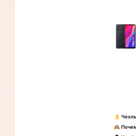
👌 Чехлы
🙈 Почем