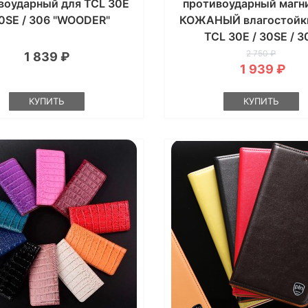
воударный для TCL 30E
противоударный магн
30SE / 306 "WOODER"
КОЖАНЫЙ влагостойк
TCL 30E / 30SE / 3
"VERSANO"
2 750 ₽
1 839 ₽
1 939 ₽
КУПИТЬ
КУПИТЬ