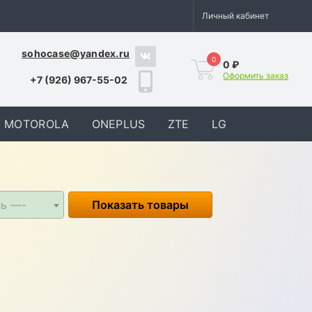
Личный кабинет
sohocase@yandex.ru
0
0 ₽
Оформить заказ
+7 (926) 967-55-02
MOTOROLA
ONEPLUS
ZTE
LG
ль —-
Показать товары