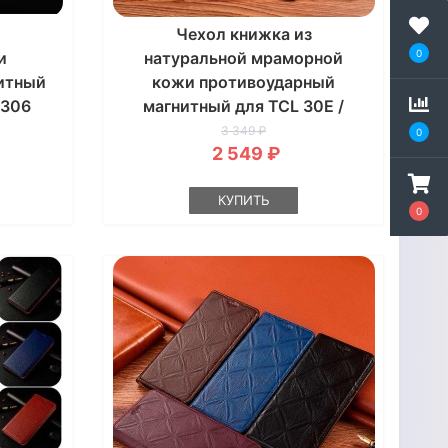
Чехол книжка из
0
и
натуральной мраморной
итный
кожи противоударный
 306
магнитный для TCL 30E /
30SE / 306 "MARBLE"
3 349 ₽
0
2 549 ₽
КУПИТЬ
0