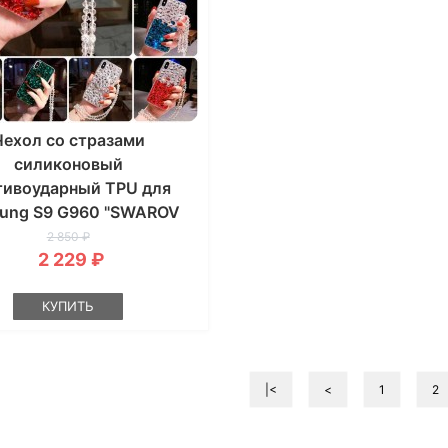
Чехол со стразами
силиконовый
тивоударный TPU для
ung S9 G960 "SWAROV
LUXURY"
2 850 ₽
2 229 ₽
КУПИТЬ
|<
<
1
2