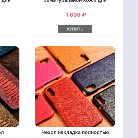
 для
из натуральной кожи для
NUINE
Samsung S9 G960 "GENUINE
2 539 ₽
1 839 ₽
РЕПТИЛИЯ"
КУПИТЬ
ол
Чехол накладка полностью