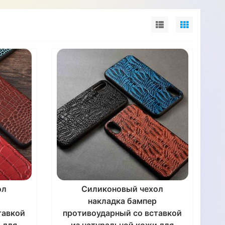
ол
Силиконовый чехол
р
накладка бампер
тавкой
противоударный со вставкой