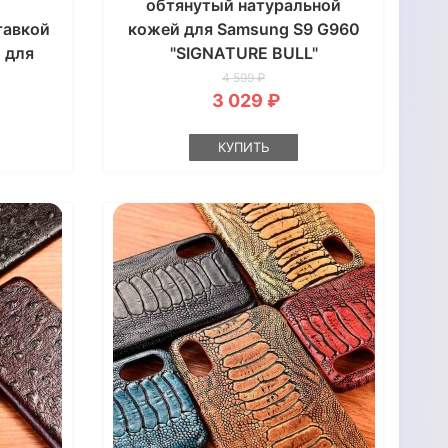
р
обтянутый натуральной
тавкой
кожей для Samsung S9 G960
 для
"SIGNATURE BULL"
NUINE
4 599 ₽
3 029 ₽
КУПИТЬ