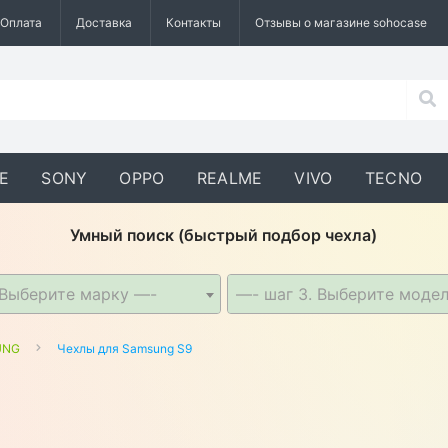
Оплата
Доставка
Контакты
Отзывы о магазине sohocase
E
SONY
OPPO
REALME
VIVO
TECNO
Умный поиск (быстрый подбор чехла)
 Выберите марку —-
—- шаг 3. Выберите моде
UNG
Чехлы для Samsung S9