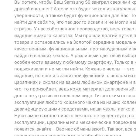
Вы хотите, чтобы Ваш Samsung S9 заиграл свежими кра
друзей и коллег? А если это будет чехол из натураль
уверенности, а также будет функционален для Вас. 
найти для себя то, что так долго искали и не могли 
стразов. У нас собственное производство, весь това
изделия низкого качества. Мы прошли долгий путь в
товара и остановились на Золотой середине модельн
качественным, функциональным, противоударным и все
найдете в наших чехлах. А различный цветовой выбо
особенности вашему любимому смартфону. Только в н
подыскивали и не могли найти. Кожаные чехлы — это 
изделие, но еще и с защитной функцией, с чехлом из
царапинах и сколах на вашем любимом смартфоне и в
что-то произойдет, ведь кожа материал долговечный
долго не утратив во внешнем виде. Гигантским плюсо
эксплуатация любого кожаного чехла из наших колле
дезинфицирующими средствами, наши чехлы легко и
Ну и самое важное ничего вечного не существует, на
эксплуатации, царапины или механические повреждени
появится, знайте – Вас нас обманывают!). Так вот, все
специальными средствами для обработки кожи.