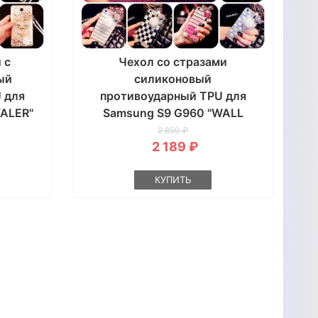
 с
Чехол со стразами
ый
силиконовый
 для
противоударный TPU для
YALER"
Samsung S9 G960 "WALL
STAR"
2 850 ₽
2 189 ₽
КУПИТЬ