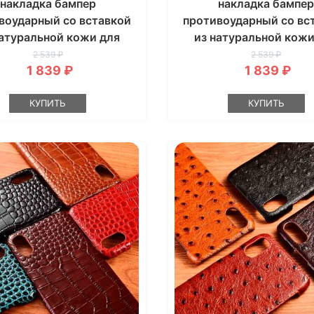
накладка бампер
накладка бампе
воударный со вставкой
противоударный со вс
натуральной кожи для
из натуральной кожи
ung S9 G960 "GENUINE
Samsung S9 G960 "GE
2 539 ₽
2 539 ₽
1 839 ₽
1 839 ₽
ПИТОН"
LUX"
КУПИТЬ
КУПИТЬ