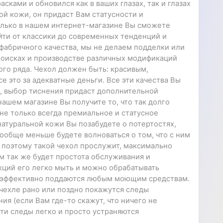
сками и обновился как в ваших глазах, так и глазах
ной кожи, он придаст Вам статусности и
Только в нашем интернет-магазине Вы сможете
найти от классики до современных тенденций и
р фабричного качества, мы не делаем подделки или
 поисках и производстве различных модификаций
ого ряда. Чехол должен быть: красивым,
 это за адекватные деньги. Все эти качества Вы
р, выбор тиснения придаст дополнительной
ашем магазине Вы получите то, что так долго
не только всегда премиальное и статусное
 натуральной кожи Вы позабудете о потертостях,
ообще меньше будете волноваться о том, что с ним
, поэтому такой чехол прослужит, максимально
м так же будет простота обслуживания и
кций его легко мыть и можно обрабатывать
 эффективно поддаются любым моющим средствам.
 чехле рано или поздно покажутся следы
я (если Вам где-то скажут, что ничего не
 эти следы легко и просто устраняются