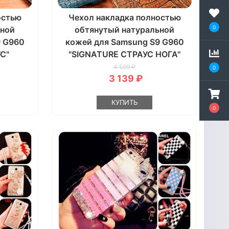
остью
Чехол накладка полностью
0
ьной
обтянутый натуральной
9 G960
кожей для Samsung S9 G960
С"
"SIGNATURE СТРАУС НОГА"
4 599 ₽
0
3 139 ₽
КУПИТЬ
0