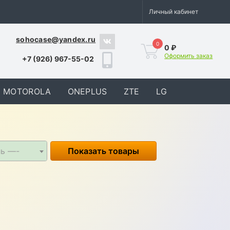
Личный кабинет
sohocase@yandex.ru
0
0 ₽
Оформить заказ
+7 (926) 967-55-02
MOTOROLA
ONEPLUS
ZTE
LG
ль —-
Показать товары