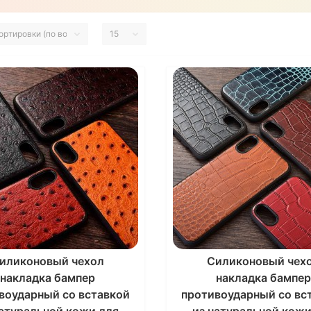
иликоновый чехол
Силиконовый чех
накладка бампер
накладка бампе
воударный со вставкой
противоударный со вс