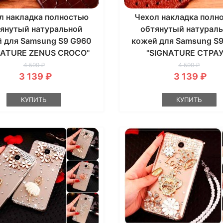
л накладка полностью
Чехол накладка полн
янутый натуральной
обтянутый натурал
 для Samsung S9 G960
кожей для Samsung S
NATURE ZENUS CROCO"
"SIGNATURE СТРАУ
4 599 ₽
4 599 ₽
3 139 ₽
3 139 ₽
КУПИТЬ
КУПИТЬ