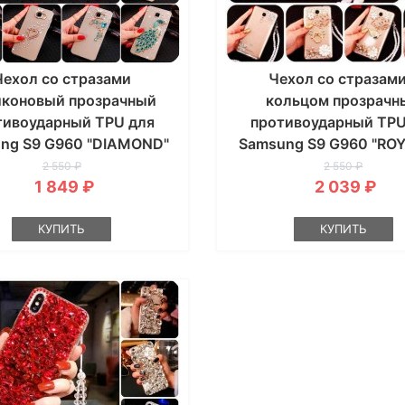
Чехол со стразами
Чехол со стразами
иконовый прозрачный
кольцом прозрачн
тивоударный TPU для
противоударный TPU
ng S9 G960 "DIAMOND"
Samsung S9 G960 "RO
2 550 ₽
2 550 ₽
1 849 ₽
2 039 ₽
КУПИТЬ
КУПИТЬ