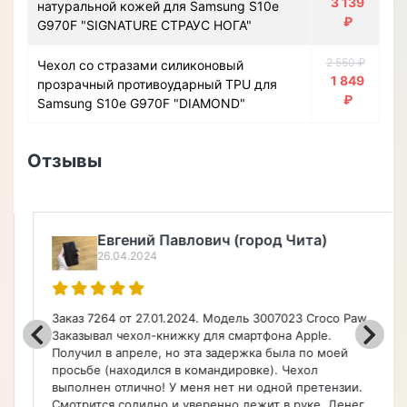
3 139
натуральной кожей для Samsung S10e
₽
G970F "SIGNATURE СТРАУС НОГА"
2 550 ₽
Чехол со стразами силиконовый
1 849
прозрачный противоударный TPU для
₽
Samsung S10e G970F "DIAMOND"
Отзывы
Евгений Павлович (город Чита)
26.04.2024
Заказ 7264 от 27.01.2024. Модель 3007023 Croco Paw.
Заказывал чехол-книжку для смартфона Apple.
Получил в апреле, но эта задержка была по моей
просьбе (находился в командировке). Чехол
выполнен отлично! У меня нет ни одной претензии.
Смотрится солидно и уверенно лежит в руке. Денег