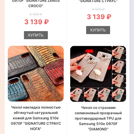
G970F "SIGNATURE ZENUS
"SIGNATURE СТРАУС"
CROCO"
4 599 ₽
4 599 ₽
3 139 ₽
3 139 ₽
КУПИТЬ
КУПИТЬ
Чехол накладка полностью
Чехол со стразами
обтянутый натуральной
силиконовый прозрачный
кожей для Samsung S10e
противоударный TPU для
G970F "SIGNATURE СТРАУС
Samsung S10e G970F
НОГА"
"DIAMOND"