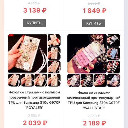
4 599 ₽
2 550 ₽
3 139 ₽
1 849 ₽
КУПИТЬ
КУПИТЬ
Чехол со стразами с кольцом
Чехол со стразами
прозрачный противоударный
силиконовый противоударный
TPU для Samsung S10e G970F
TPU для Samsung S10e G970F
"ROYALER"
"WALL STAR"
2 550 ₽
2 850 ₽
2 039 ₽
2 189 ₽