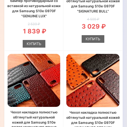
бампер противоударный со
обтянутый натуральной кожей
вставкой из натуральной кожи
для Samsung S10e G970F
для Samsung S10e G970F
"SIGNATURE BULL"
"GENUINE LUX"
4 599 ₽
2 539 ₽
3 029 ₽
1 839 ₽
КУПИТЬ
КУПИТЬ
Чехол накладка полностью
Чехол накладка полностью
обтянутый натуральной
обтянутый натуральной кожей
кожей для Samsung S10e
для Samsung S10e G970F