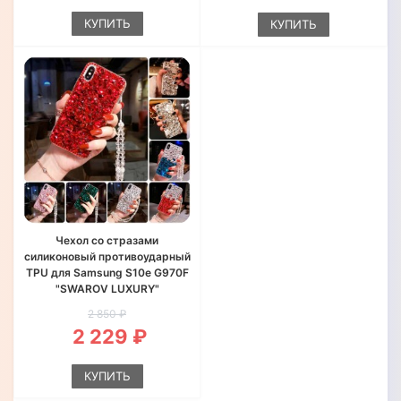
КУПИТЬ
КУПИТЬ
Чехол со стразами
силиконовый противоударный
TPU для Samsung S10e G970F
"SWAROV LUXURY"
2 850 ₽
2 229 ₽
КУПИТЬ