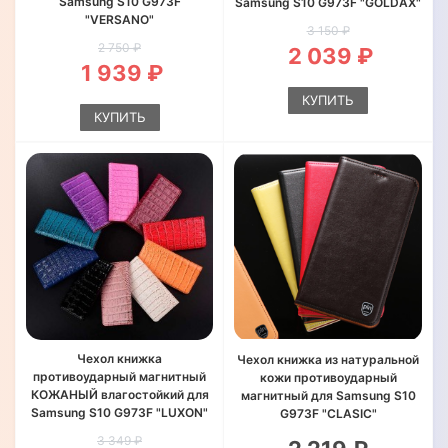
Samsung S10 G973F
Samsung S10 G973F "GOLDAX"
"VERSANO"
3 150 ₽
2 750 ₽
2 039 ₽
1 939 ₽
КУПИТЬ
КУПИТЬ
Чехол книжка
Чехол книжка из натуральной
противоударный магнитный
кожи противоударный
КОЖАНЫЙ влагостойкий для
магнитный для Samsung S10
Samsung S10 G973F "LUXON"
G973F "CLASIC"
3 349 ₽