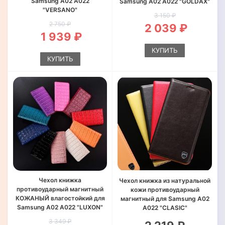
Samsung A02 A022
Samsung A02 A022 "GOLDAX"
"VERSANO"
3 150 ₽
2 750 ₽
2 039 ₽
1 939 ₽
КУПИТЬ
КУПИТЬ
Чехол книжка
Чехол книжка из натуральной
противоударный магнитный
кожи противоударный
КОЖАНЫЙ влагостойкий для
магнитный для Samsung A02
Samsung A02 A022 "LUXON"
A022 "CLASIC"
3 349 ₽