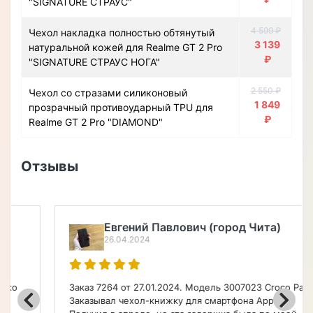
"SIGNATURE СТРАУС"
4 599 ₽
Чехол накладка полностью обтянутый
3 139
натуральной кожей для Realme GT 2 Pro
₽
"SIGNATURE СТРАУС НОГА"
2 550 ₽
Чехол со стразами силиконовый
1 849
прозрачный противоударный TPU для
₽
Realme GT 2 Pro "DIAMOND"
Отзывы
Евгений Павлович (город Чита)
26.04.2024
Заказ 7264 от 27.01.2024. Модель 3007023 Croco Paw.
Заказывал чехол-книжку для смартфона Apple.