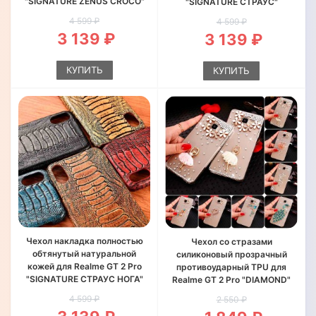
"SIGNATURE ZENUS CROCO"
"SIGNATURE СТРАУС"
4 599 ₽
4 599 ₽
3 139 ₽
3 139 ₽
КУПИТЬ
КУПИТЬ
Чехол накладка полностью
Чехол со стразами
обтянутый натуральной
силиконовый прозрачный
кожей для Realme GT 2 Pro
противоударный TPU для
"SIGNATURE СТРАУС НОГА"
Realme GT 2 Pro "DIAMOND"
4 599 ₽
2 550 ₽