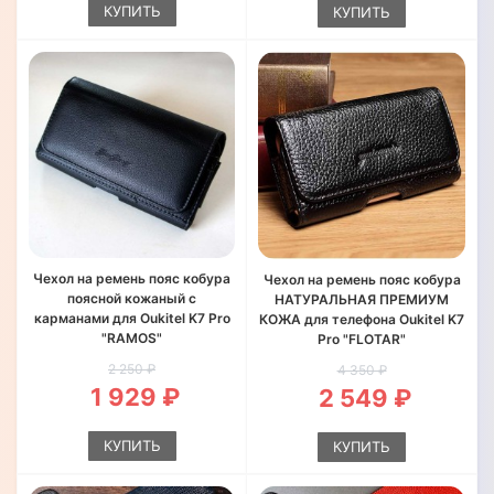
КУПИТЬ
КУПИТЬ
Чехол на ремень пояс кобура
Чехол на ремень пояс кобура
поясной кожаный c
НАТУРАЛЬНАЯ ПРЕМИУМ
карманами для Oukitel K7 Pro
КОЖА для телефона Oukitel K7
"RAMOS"
Pro "FLOTAR"
2 250 ₽
4 350 ₽
1 929 ₽
2 549 ₽
КУПИТЬ
КУПИТЬ