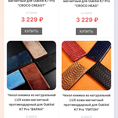
магнитный для Oukitel K7 Pro
магнитный для Oukitel K7 Pro
"CROCO CREAST"
"CROCO HEAD"
3 799 ₽
3 799 ₽
3 229 ₽
3 229 ₽
КУПИТЬ
КУПИТЬ
Чехол книжка из натуральной
Чехол книжка из натуральной
LUX кожи магнитный
LUX кожи магнитный
противоударный для Oukitel
противоударный для Oukitel
K7 Pro "ВАРАН"
K7 Pro "ПИТОН"
4 899 ₽
4 899 ₽