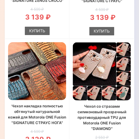
"SIGNATURE ZENUS CROCO"
"SIGNATURE СТРАУС"
4 599 ₽
4 599 ₽
3 139 ₽
3 139 ₽
КУПИТЬ
КУПИТЬ
Чехол накладка полностью
Чехол со стразами
обтянутый натуральной
силиконовый прозрачный
кожей для Motorola ONE Fusion
противоударный TPU для
"SIGNATURE СТРАУС НОГА"
Motorola ONE Fusion
"DIAMOND"
4 599 ₽
2 550 ₽