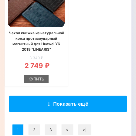
Чехол книжка из натуральной
кожи противоударный
магнитный для Huawei Y6
2019 "LINEARIS"
3 349 ₽
2 749 ₽
КУПИТЬ
Показать ещё
1
2
3
>
>|