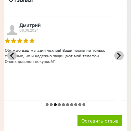
Евгений Павлович (город Чита)
26.04.2024
Заказ 7264 от 27.01.2024. Модель 3007023 Croco Paw.
Заказывал чехол-книжку для смартфона Apple.
Получил в апреле, но эта задержка была по моей
просьбе (находился в командировке). Чехол
выполнен отлично! У меня нет ни одной претензии.
Смотрится солидно и уверенно лежит в руке. Денег
своих стоит одноз...
Оставить отзыв