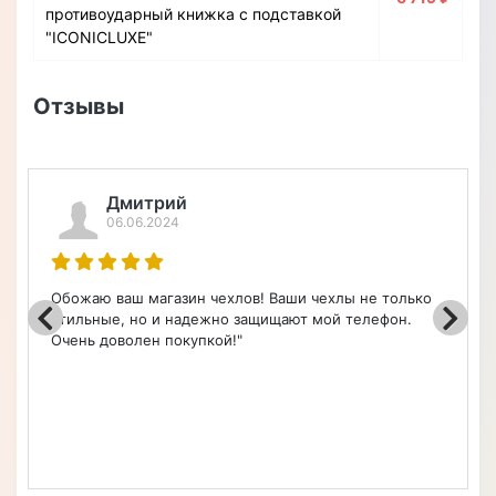
противоударный книжка с подставкой
"ICONICLUXE"
Отзывы
Евгений Павлович (город Чита)
26.04.2024
о
Заказ 7264 от 27.01.2024. Модель 3007023 Croco Paw.
Заказывал чехол-книжку для смартфона Apple.
Получил в апреле, но эта задержка была по моей
просьбе (находился в командировке). Чехол
выполнен отлично! У меня нет ни одной претензии.
Смотрится солидно и уверенно лежит в руке. Денег
своих стоит одноз...